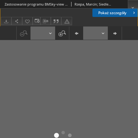
Zastosowanie programu BMSky-view do obliczania współczynnika widoku nieba w centrum Łodzi
Rzepa, Marcin; Siedlecki, Mariusz; Gromek, Bartosz
Pokaż szczegóły