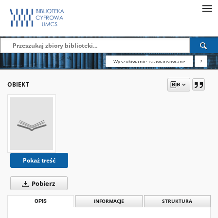
Wyszukiwanie zaawansowane
?
OBIEKT
Pokaż treść
Pobierz
OPIS
INFORMACJE
STRUKTURA