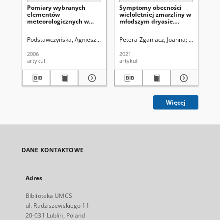
Pomiary wybranych
Symptomy obecności
Po
elementów
wieloletniej zmarzliny w
pr
meteorologicznych w
młodszym dryasie.
ult
kanionie ulicznym Łodzi
Przypadki z regionu
ca
łódzkiego
pr
Podstawczyńska, Agnieszka
Pawlak, Włodzimierz
Petera-Zganiacz, Joanna
Łanczont, Maria. Re
Dzieduszyń
Po
sł
sta
2006
2021
[20
Za
artykuł
artykuł
art
Kl
Więcej
DANE KONTAKTOWE
Adres
Biblioteka UMCS
ul. Radziszewskiego 11
20-031 Lublin, Poland