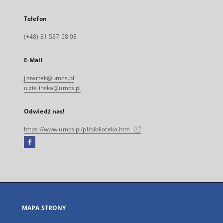
Telefon
(+48) 81 537 58 93
E-Mail
j.startek@umcs.pl
u.zielinska@umcs.pl
Odwiedź nas!
https://www.umcs.pl/pl/biblioteka.htm
Facebook
Link
zewnętrzny,
otworzy
się
w
nowej
MAPA STRONY
karcie