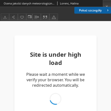
Ocena jakości danych meteorologicznych po wprowadzeniu automatycznych przyrządów rejestrujących na sieci IMGW
Lorenc, Halina
Pokaż szczegóły