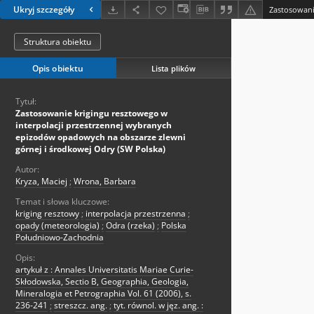
Ukryj szczegóły
Struktura obiektu
Opis obiektu
Lista plików
Tytuł:
Zastosowanie krigingu resztowego w
interpolacji przestrzennej wybranych
epizodów opadowych na obszarze zlewni
górnej i środkowej Odry (SW Polska)
Autor:
Kryza, Maciej
;
Wrona, Barbara
Temat i słowa kluczowe:
kriging resztowy
;
interpolacja przestrzenna
;
opady (meteorologia)
;
Odra (rzeka)
;
Polska
Południowo-Zachodnia
Opis:
artykuł z : Annales Universitatis Mariae Curie-
Skłodowska, Sectio B, Geographia, Geologia,
Mineralogia et Petrographia Vol. 61 (2006), s.
236-241
;
streszcz. ang.
;
tyt. równol. w jęz. ang. :