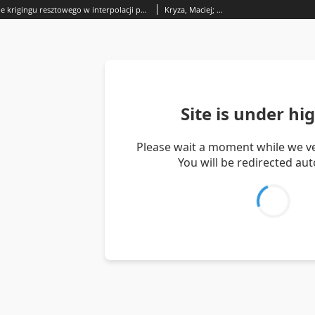
Zastosowanie krigingu resztowego w interpolacji przestrzennej wybranych epizodów opadowych na obszarze zlewni górnej i środkowej Odry (SW Polska)
Kryza, Maciej; Wrona, Barbara