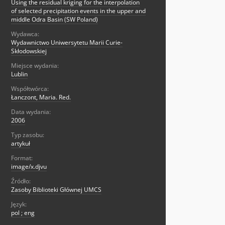
Using the residual kriging for the interpolation
of selected precipitation events in the upper and
middle Odra Basin (SW Poland)
Wydawca:
Wydawnictwo Uniwersytetu Marii Curie-
Skłodowskiej
Miejsce wydania:
Lublin
Współtwórca:
Łanczont, Maria. Red.
Data wydania:
2006
Typ zasobu:
artykuł
Format:
image/x.djvu
Źródło:
Zasoby Biblioteki Głównej UMCS
Język:
pol ; eng