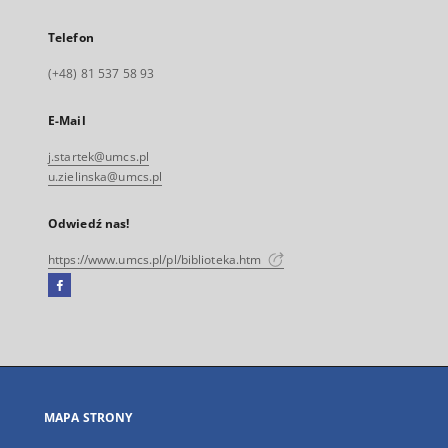
Telefon
(+48) 81 537 58 93
E-Mail
j.startek@umcs.pl
u.zielinska@umcs.pl
Odwiedź nas!
https://www.umcs.pl/pl/biblioteka.htm
Facebook
Link
zewnętrzny,
otworzy
się
w
nowej
MAPA STRONY
karcie