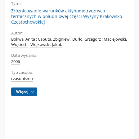
Tytuł:
Zróżnicowanie warunków aktynometrycznych i
termicznych w południowej części Wyżyny Krakowsko-
Częstochowskiej
Autor:
Bokwa, Anita
;
Caputa, Zbigniew
;
Durło, Grzegorz
;
Maciejowski,
Wojciech
;
Wojkowski, Jakub
Data wydania:
2006
Typ zasobu:
czasopismo
Więcej