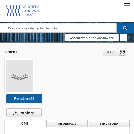
Wyszukiwanie zaawansowane
?
OBIEKT
Pokaż treść
Pobierz
OPIS
INFORMACJE
STRUKTURA