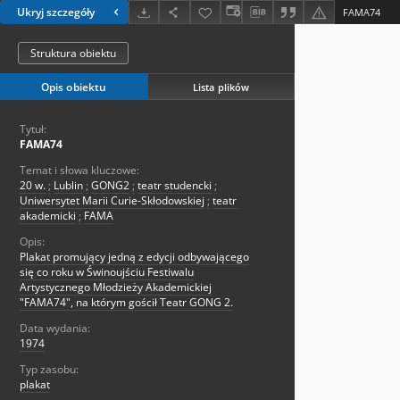
Ukryj szczegóły
FAMA74
Struktura obiektu
Opis obiektu
Lista plików
Tytuł:
FAMA74
Temat i słowa kluczowe:
20 w.
;
Lublin
;
GONG2
;
teatr studencki
;
Uniwersytet Marii Curie-Skłodowskiej
;
teatr
akademicki
;
FAMA
Opis:
Plakat promujący jedną z edycji odbywającego
się co roku w Świnoujściu Festiwalu
Artystycznego Młodzieży Akademickiej
"FAMA74", na którym gościł Teatr GONG 2.
Data wydania:
1974
Typ zasobu:
plakat