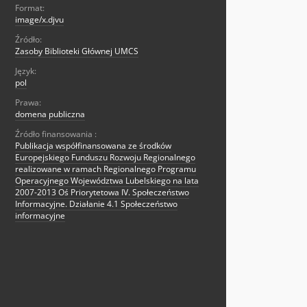
Format:
image/x.djvu
Źródło:
Zasoby Biblioteki Głównej UMCS
Język:
pol
Prawa:
domena publiczna
Źródło finansowania :
Publikacja współfinansowana ze środków
Europejskiego Funduszu Rozwoju Regionalnego
realizowane w ramach Regionalnego Programu
Operacyjnego Województwa Lubelskiego na lata
2007-2013 Oś Priorytetowa IV. Społeczeństwo
Informacyjne. Działanie 4.1 Społeczeństwo
informacyjne