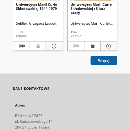
Uniwersytet Marii Curie-
Uniwersytet Marii Curie-
Wi
Skłodowskiej 1944-1979
Skłodowskiej : 3 lata
Uni
pracy
8=
Seidler, Grzegorz Leopold (1913-2004). Red.
Uniwersytet Marii Curie-Skłodowskiej 
Orłowski, Ryszard (1927-)
Uni
1979
1947
201
książka
książka
cza
Więcej
DANE KONTAKTOWE
Adres
Biblioteka UMCS
ul. Radziszewskiego 11
20-031 Lublin, Poland