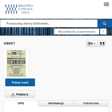
Wyszukiwanie zaawansowane
?
OBIEKT
Pokaż treść
Pobierz
OPIS
INFORMACJE
STRUKTURA