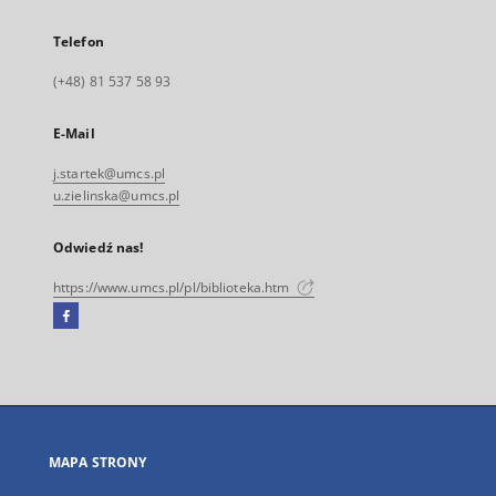
Telefon
(+48) 81 537 58 93
E-Mail
j.startek@umcs.pl
u.zielinska@umcs.pl
Odwiedź nas!
https://www.umcs.pl/pl/biblioteka.htm
Facebook
Link
zewnętrzny,
otworzy
się
w
nowej
MAPA STRONY
karcie