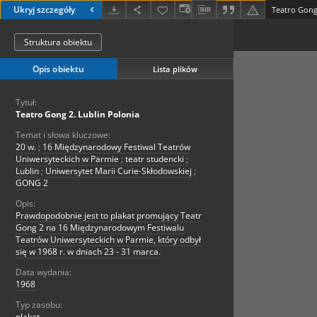
Ukryj szczegóły
Teatro Gong
Struktura obiektu
Opis obiektu
Lista plików
Tytuł:
Teatro Gong 2. Lublin Polonia
Temat i słowa kluczowe:
20 w.
;
16 Międzynarodowy Festiwal Teatrów
Uniwersyteckich w Parmie
;
teatr studencki
;
Lublin
;
Uniwersytet Marii Curie-Skłodowskiej
;
GONG 2
Opis:
Prawdopodobnie jest to plakat promujący Teatr
Gong 2 na 16 Międzynarodowym Festiwalu
Teatrów Uniwersyteckich w Parmie, który odbył
się w 1968 r. w dniach 23 - 31 marca.
Data wydania:
1968
Typ zasobu:
plakat