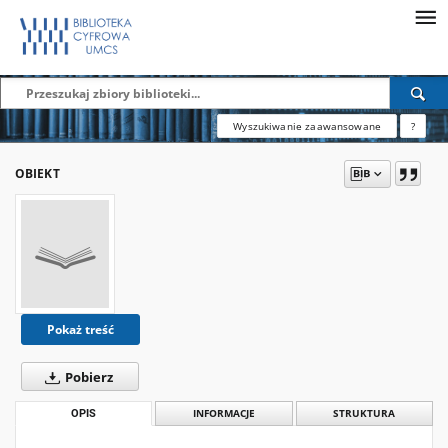
Wyszukiwanie zaawansowane
?
OBIEKT
Pokaż treść
Pobierz
OPIS
INFORMACJE
STRUKTURA