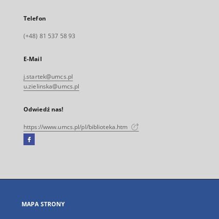
Telefon
(+48) 81 537 58 93
E-Mail
j.startek@umcs.pl
u.zielinska@umcs.pl
Odwiedź nas!
https://www.umcs.pl/pl/biblioteka.htm
Facebook
Link
zewnętrzny,
otworzy
się
w
nowej
MAPA STRONY
karcie