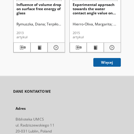
Influence of volume drop
Experimental approach
We
on surface free energy of
towards the water
th
glass
contact angle value on
bi
the biomaterial alloy
su
Ti6A14V
po
Rymuszka, Diana
Terpiłowski, Konrad
Hierro-Oliva, Margarita
Goworek, Jacek (1949- ). Red.
Rodríguez-
Kra
lau
bi
2013
2015
201
pol
artykuł
artykuł
art
so
Więcej
DANE KONTAKTOWE
Adres
Biblioteka UMCS
ul. Radziszewskiego 11
20-031 Lublin, Poland