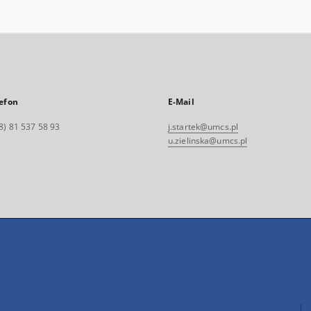
efon
E-Mail
8) 81 537 58 93
j.startek@umcs.pl
u.zielinska@umcs.pl