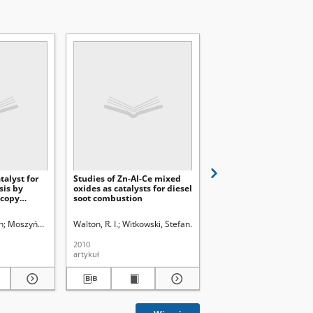
talyst for
Studies of Zn-Al-Ce mixed
The effect of calcinati
is by
oxides as catalysts for diesel
temperature on proper
scopy
soot combustion
and activity of
Cu/ZnO/Al2O3 catalys
n
Moszyński, Dariusz
Walton, R. I.
Dłużewska, Magdalena
Witkowski, Stefan
Rudziński, Władysław. Red.
Chmielarz, Lucjan
Próchniak, Wiesław
Kowalczyk, 
Kow
2010
2010
artykuł
artykuł