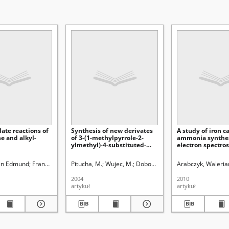
date reactions of
Synthesis of new derivates
A study of iron ca
e and alkyl-
of 3-(1-methylpyrrole-2-
ammonia synthes
ylmethyl)-4-substituted-
electron spectro
1,2,4-triazolin-5-thione
methods
an Edmund
Frankowska, Barbara
Pitucha, M.
Wujec, M.
Dobosz, M.
Arabczyk, Waleria
2004
2010
artykuł
artykuł