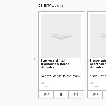
OBIEKTY
podobne
Synthesis of 1,2,4-
Electro-oxi
trializoline-5-thione
naphthalen
derivates
derivates
Dobosz, Maria
Pitucha, Monika
Wujec, Monika
Sioda, Rom
2004
2004
artykuł
artykuł