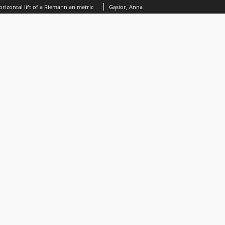
rizontal lift of a Riemannian metric
Gąsior, Anna