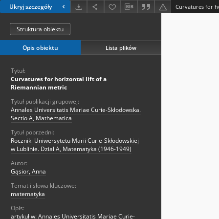
Ukryj szczegóły
Curvatures for ho
Struktura obiektu
Opis obiektu
Lista plików
Tytuł:
Curvatures for horizontal lift of a
Riemannian metric
Tytuł publikacji grupowej:
Annales Universitatis Mariae Curie-Skłodowska.
Sectio A, Mathematica
Tytuł poprzedni:
Roczniki Uniwersytetu Marii Curie-Skłodowskiej
w Lublinie. Dział A, Matematyka (1946-1949)
Autor:
Gąsior, Anna
Temat i słowa kluczowe:
matematyka
Opis:
artykuł w: Annales Universitatis Mariae Curie-