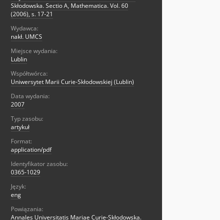
Skłodowska. Sectio A, Mathematica. Vol. 60
(2006), s. 17-21
Wydawca:
nakł. UMCS
Miejsce wydania:
Lublin
Współtwórca:
Uniwersytet Marii Curie-Skłodowskiej (Lublin)
Data wydania:
2007
Typ zasobu:
artykuł
Format:
application/pdf
Identyfikator zasobu:
0365-1029
Język:
eng
Powiązania:
Annales Universitatis Mariae Curie-Skłodowska.