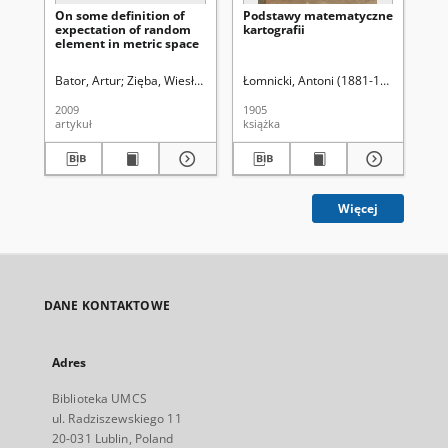
On some definition of
Podstawy matematyczne
Ty
expectation of random
kartografii
co
element in metric space
Bator, Artur
Zięba, Wiesław
Uniwersytet Marii Curie-Skłodowskiej (Lub
Łomnicki, Antoni (1881-1941)
Now
2009
1905
200
artykuł
książka
art
Więcej
DANE KONTAKTOWE
Adres
Biblioteka UMCS
ul. Radziszewskiego 11
20-031 Lublin, Poland