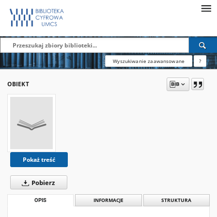
Wyszukiwanie zaawansowane
?
OBIEKT
Pokaż treść
Pobierz
OPIS
INFORMACJE
STRUKTURA