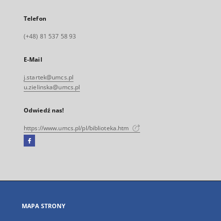
Telefon
(+48) 81 537 58 93
E-Mail
j.startek@umcs.pl
u.zielinska@umcs.pl
Odwiedź nas!
https://www.umcs.pl/pl/biblioteka.htm
Facebook
Link
zewnętrzny,
otworzy
się
w
nowej
MAPA STRONY
karcie