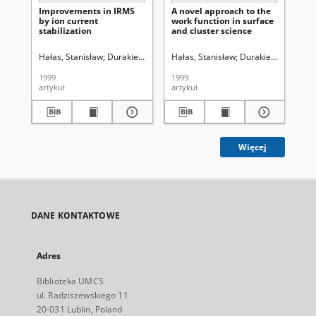
Improvements in IRMS
A novel approach to the
A 
by ion current
work function in surface
Co
stabilization
and cluster science
to
Hałas, Stanisław
Durakiewicz, Tomasz
Hałas, Stanisław
Sielewiesiuk, Jan. Red.
Durakiewicz, Toma
Hał
1999
1999
[19
artykuł
artykuł
art
Więcej
DANE KONTAKTOWE
Adres
Biblioteka UMCS
ul. Radziszewskiego 11
20-031 Lublin, Poland