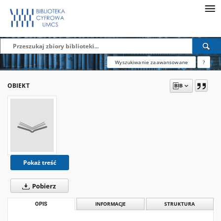
Wyszukiwanie zaawansowane
?
OBIEKT
Pokaż treść
Pobierz
OPIS
INFORMACJE
STRUKTURA