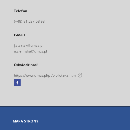
Telefon
(+48) 81 537 58 93
E-Mail
j.startek@umcs.pl
u.zielinska@umcs.pl
Odwiedź nas!
https://www.umcs.pl/pl/biblioteka.htm
Facebook
Link
zewnętrzny,
otworzy
się
w
nowej
MAPA STRONY
karcie