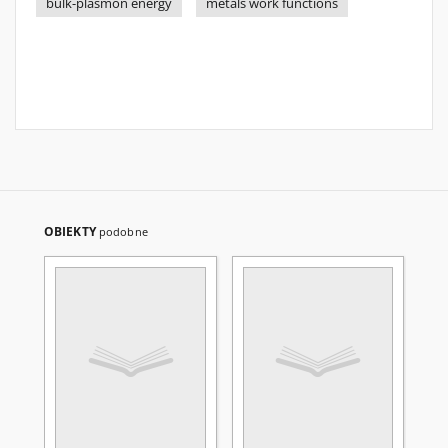
bulk-plasmon energy
metals work functions
OBIEKTY
podobne