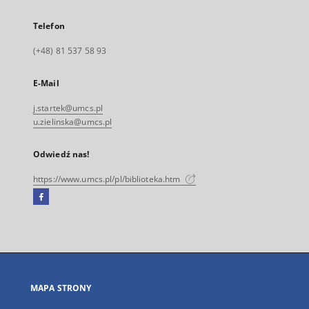
Telefon
(+48) 81 537 58 93
E-Mail
j.startek@umcs.pl
u.zielinska@umcs.pl
Odwiedź nas!
https://www.umcs.pl/pl/biblioteka.htm
Facebook
Link
zewnętrzny,
otworzy
się
w
nowej
MAPA STRONY
karcie