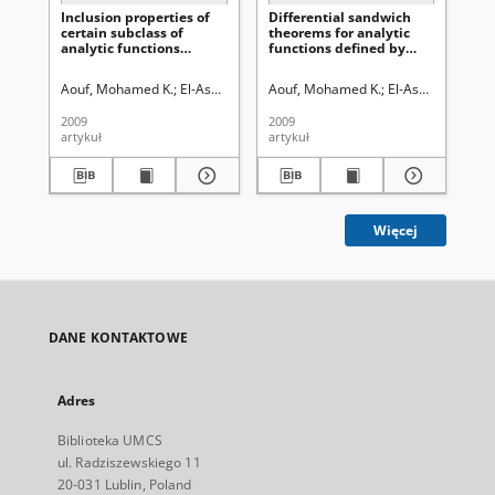
Inclusion properties of
Differential sandwich
In
certain subclass of
theorems for analytic
ne
analytic functions
functions defined by
of 
defined by multiplier
Cho–Kwon–Srivastava
p-v
transformations
operator
co
Aouf, Mohamed K.
El-Ashwah, Rabha M.
Aouf, Mohamed K.
Uniwersytet Marii Curie-Skłod
El-Ashwah, Rabh
El
by
2009
2009
201
artykuł
artykuł
art
Więcej
DANE KONTAKTOWE
Adres
Biblioteka UMCS
ul. Radziszewskiego 11
20-031 Lublin, Poland