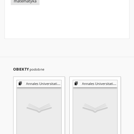
matematyka
OBIEKTY
podobne
Annales Universitatis Mariae Curie-Skłodowska. Sectio A, Mathematica
Annales Universitatis Mariae Curie-Skłodowska. Sectio A, Mathematica