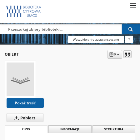
Wyszukiwanie zaawansowane
?
OBIEKT
Pokaż treść
Pobierz
OPIS
INFORMACJE
STRUKTURA