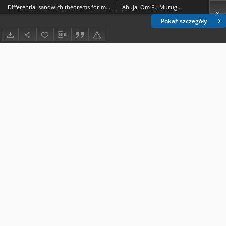
Differential sandwich theorems for multivalent functions
Ahuja, Om P.; Murugusundaramoorthy, G.; Sivasubramanian, S.
Pokaż szczegóły