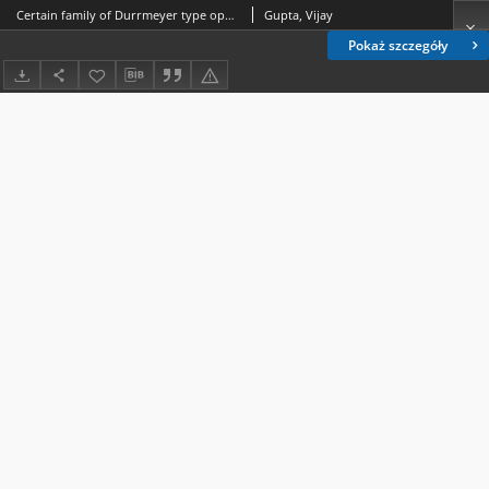
Certain family of Durrmeyer type operators
Gupta, Vijay
Pokaż szczegóły