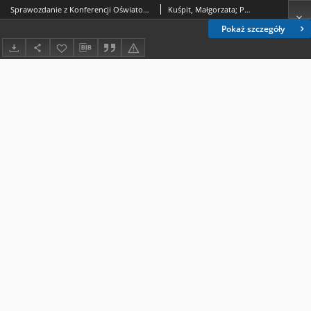
Sprawozdanie z Konferencji Oświatowej „Dziecko zdolne”
Kuśpit, Małgorzata; Posłuszna, Joanna
Pokaż szczegóły