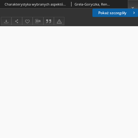
Charakterystyka wybranych aspektów percepcji słuchowej u dzieci dyslektycznych
Grela-Goryczka, Renata
Pokaż szczegóły