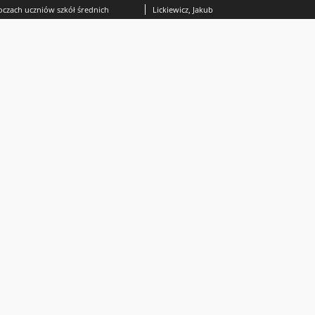
czach uczniów szkół średnich
Lickiewicz, Jakub