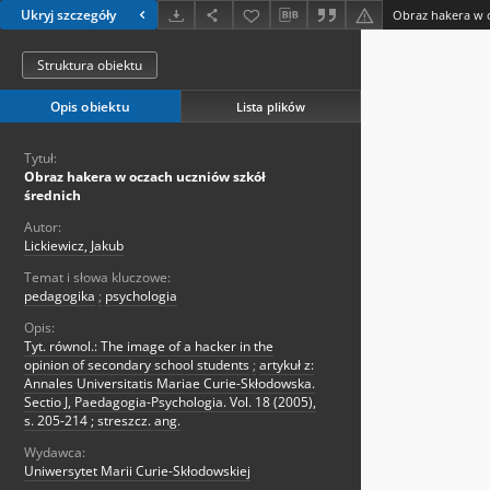
Ukryj szczegóły
Obraz hakera w o
Struktura obiektu
Opis obiektu
Lista plików
Tytuł:
Obraz hakera w oczach uczniów szkół
średnich
Autor:
Lickiewicz, Jakub
Temat i słowa kluczowe:
pedagogika
;
psychologia
Opis:
Tyt. równol.: The image of a hacker in the
opinion of secondary school students
;
artykuł z:
Annales Universitatis Mariae Curie-Skłodowska.
Sectio J, Paedagogia-Psychologia. Vol. 18 (2005),
s. 205-214 ; streszcz. ang.
Wydawca:
Uniwersytet Marii Curie-Skłodowskiej