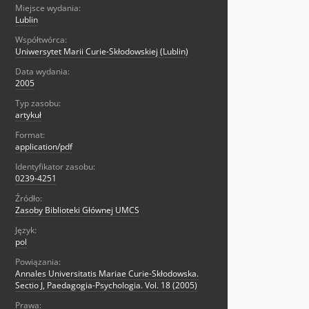
Miejsce wydania:
Lublin
Współtwórca:
Uniwersytet Marii Curie-Skłodowskiej (Lublin)
Data wydania:
2005
Typ zasobu:
artykuł
Format:
application/pdf
Identyfikator zasobu:
0239-4251
Źródło:
Zasoby Biblioteki Głównej UMCS
Język:
pol
Powiązania:
Annales Universitatis Mariae Curie-Skłodowska.
Sectio J, Paedagogia-Psychologia. Vol. 18 (2005)
Prawa: