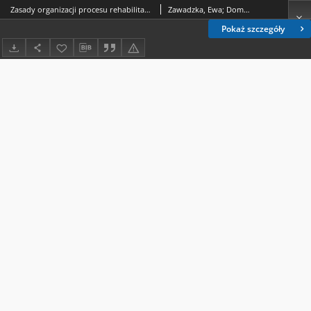
Zasady organizacji procesu rehabilitacji neuropsychologicznej
Zawadzka, Ewa; Domańska, Łucja
Pokaż szczegóły