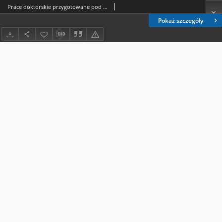
Prace doktorskie przygotowane pod kierunkiem Prof. dr hab. Aliny Aleksandrowicz-Ulrich
Pokaż szczegóły