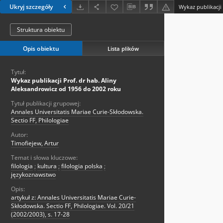
Ukryj szczegóły
Struktura obiektu
Opis obiektu
Lista plików
Tytuł:
Wykaz publikacji Prof. dr hab. Aliny
Aleksandrowicz od 1956 do 2002 roku
Tytuł publikacji grupowej:
Annales Universitatis Mariae Curie-Skłodowska.
Sectio FF, Philologiae
Autor:
Timofiejew, Artur
Temat i słowa kluczowe:
filologia
;
kultura
;
filologia polska
;
językoznawstwo
Opis:
artykuł z: Annales Universitatis Mariae Curie-
Skłodowska. Sectio FF, Philologiae. Vol. 20/21
(2002/2003), s. 17-28