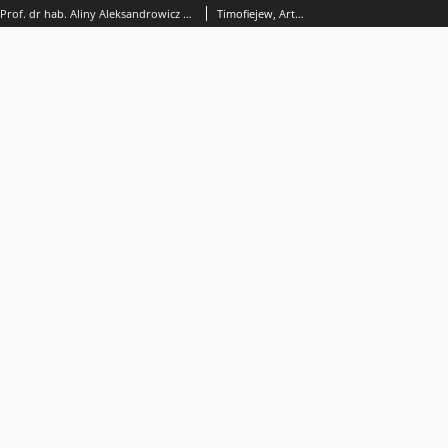
Wykaz publikacji Prof. dr hab. Aliny Aleksandrowicz od 1956 do 2002 roku
Timofiejew, Artur