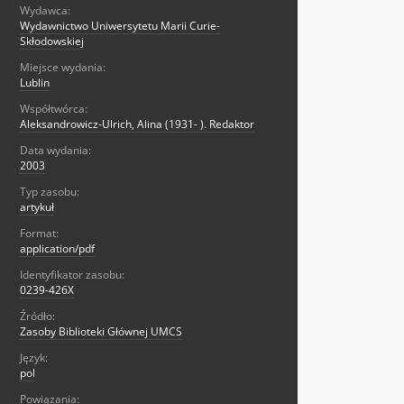
Wydawca:
Wydawnictwo Uniwersytetu Marii Curie-
Skłodowskiej
Miejsce wydania:
Lublin
Współtwórca:
Aleksandrowicz-Ulrich, Alina (1931- ). Redaktor
Data wydania:
2003
Typ zasobu:
artykuł
Format:
application/pdf
Identyfikator zasobu:
0239-426X
Źródło:
Zasoby Biblioteki Głównej UMCS
Język:
pol
Powiązania: