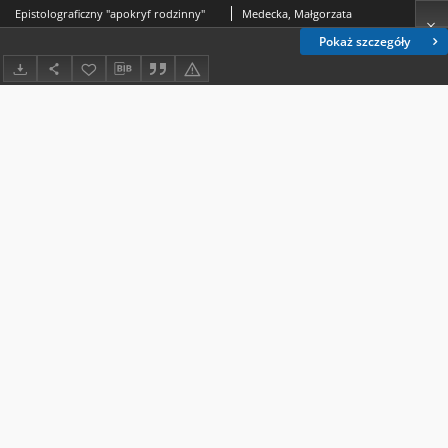
Epistolograficzny "apokryf rodzinny"
Medecka, Małgorzata
Pokaż szczegóły