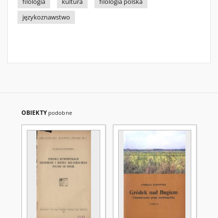
filologia
kultura
filologia polska
językoznawstwo
OBIEKTY
podobne