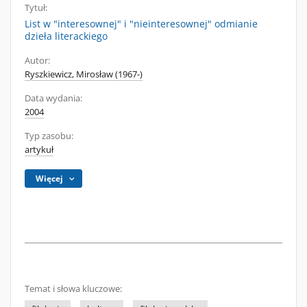
Tytuł:
List w "interesownej" i "nieinteresownej" odmianie
dzieła literackiego
Autor:
Ryszkiewicz, Mirosław (1967-)
Data wydania:
2004
Typ zasobu:
artykuł
Więcej
Temat i słowa kluczowe: