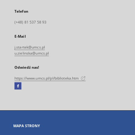
Telefon
(+48) 81 537 58 93
E-Mail
j.startek@umcs.pl
u.zielinska@umcs.pl
Odwiedź nas!
https://www.umcs.pl/pl/biblioteka.htm
Facebook
Link
zewnętrzny,
otworzy
się
w
nowej
MAPA STRONY
karcie