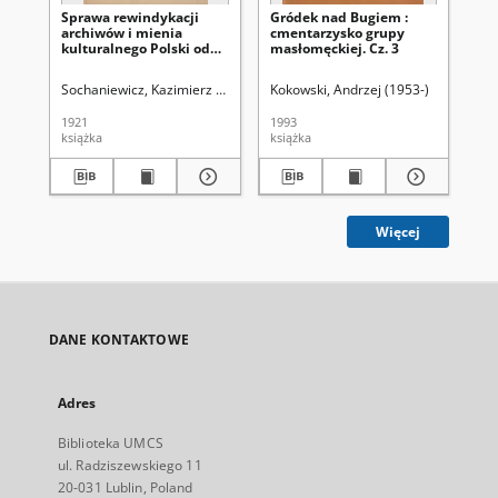
Sprawa rewindykacji
Gródek nad Bugiem :
Gr
archiwów i mienia
cmentarzysko grupy
cm
kulturalnego Polski od
masłomęckiej. Cz. 3
ma
Rosji
Sochaniewicz, Kazimierz (1892-1930)
Kokowski, Andrzej (1953-)
Kok
1921
1993
199
książka
książka
ksi
Więcej
DANE KONTAKTOWE
Adres
Biblioteka UMCS
ul. Radziszewskiego 11
20-031 Lublin, Poland