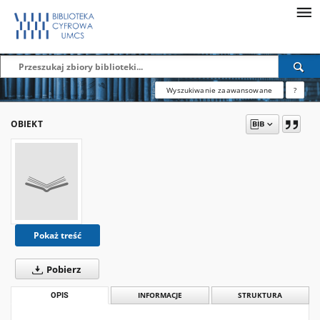
Wyszukiwanie zaawansowane
?
OBIEKT
Pokaż treść
Pobierz
OPIS
INFORMACJE
STRUKTURA