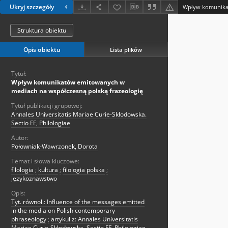
Ukryj szczegóły
Struktura obiektu
Opis obiektu
Lista plików
Tytuł:
Wpływ komunikatów emitowanych w
mediach na współczesną polską frazeologię
Tytuł publikacji grupowej:
Annales Universitatis Mariae Curie-Skłodowska.
Sectio FF, Philologiae
Autor:
Połowniak-Wawrzonek, Dorota
Temat i słowa kluczowe:
filologia
;
kultura
;
filologia polska
;
językoznawstwo
Opis:
Tyt. równol.: Influence of the messages emitted
in the media on Polish contemporary
phraseology
;
artykuł z: Annales Universitatis
Mariae Curie-Skłodowska. Sectio FF, Philologiae.