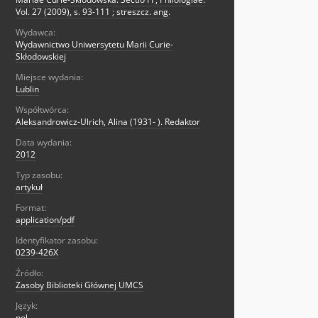
Vol. 27 (2009), s. 93-111 ; streszcz. ang.
Wydawca:
Wydawnictwo Uniwersytetu Marii Curie-
Skłodowskiej
Miejsce wydania:
Lublin
Współtwórca:
Aleksandrowicz-Ulrich, Alina (1931- ). Redaktor
Data wydania:
2012
Typ zasobu:
artykuł
Format:
application/pdf
Identyfikator zasobu:
0239-426X
Źródło:
Zasoby Biblioteki Głównej UMCS
Język:
pol