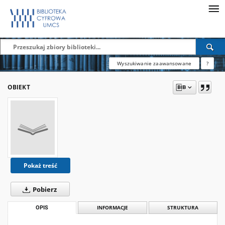
Wyszukiwanie zaawansowane
?
OBIEKT
Pokaż treść
Pobierz
OPIS
INFORMACJE
STRUKTURA