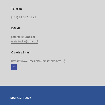
Telefon
(+48) 81 537 58 93
E-Mail
j.startek@umcs.pl
u.zielinska@umcs.pl
Odwiedź nas!
https://www.umcs.pl/pl/biblioteka.htm
Facebook
Link
zewnętrzny,
otworzy
się
w
nowej
MAPA STRONY
karcie