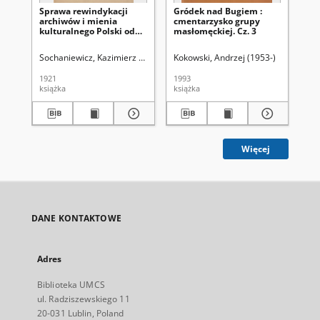
Sprawa rewindykacji
Gródek nad Bugiem :
Gr
archiwów i mienia
cmentarzysko grupy
cm
kulturalnego Polski od
masłomęckiej. Cz. 3
ma
Rosji
Sochaniewicz, Kazimierz (1892-1930)
Kokowski, Andrzej (1953-)
Kok
1921
1993
199
książka
książka
ksi
Więcej
DANE KONTAKTOWE
Adres
Biblioteka UMCS
ul. Radziszewskiego 11
20-031 Lublin, Poland