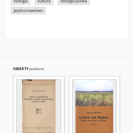
filologia
kultura
filologia polska
językoznawstwo
OBIEKTY
podobne