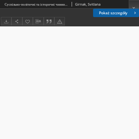
Суспільно-політичні та історичні чинники формування української мовив Галичині кінця ХІХ – початку ХХ століть
Girnak, Svitlana
Pokaż szczegóły