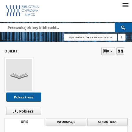
Wyszukiwanie zaawansowane
?
OBIEKT
Pokaż treść
Pobierz
OPIS
INFORMACJE
STRUKTURA