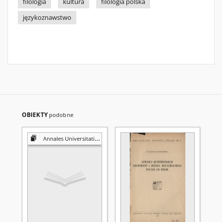
filologia
kultura
filologia polska
językoznawstwo
OBIEKTY
podobne
Annales Universitatis Mariae Curie-Skłodowska. Sectio FF, Philologiae