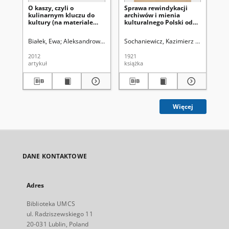
O kaszy, czyli o
Sprawa rewindykacji
Gr
kulinarnym kluczu do
archiwów i mienia
cm
kultury (na materiale
kulturalnego Polski od
ma
rosyjskich i polskich
Rosji
frazeologizmów oraz
Białek, Ewa
Aleksandrowicz-Ulrich, Alina (1931- ). Redaktor
Sochaniewicz, Kazimierz (1892-1930
Kok
paremii)
2012
1921
199
artykuł
książka
ksi
Więcej
DANE KONTAKTOWE
Adres
Biblioteka UMCS
ul. Radziszewskiego 11
20-031 Lublin, Poland