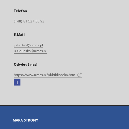
Telefon
(+48) 81 537 58 93
E-Mail
j.startek@umcs.pl
u.zielinska@umcs.pl
Odwiedź nas!
https://www.umcs.pl/pl/biblioteka.htm
Facebook
Link
zewnętrzny,
otworzy
się
w
nowej
MAPA STRONY
karcie