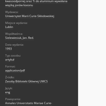
kwasoodpornej oraz Ti do aluminium wywołana
wiążką jonów kseonu
Wydawca:
Uniwersytet Marii Curie-Skłodowskiej
Miejsce wydania:
Lublin
Współtwórca:
Sielewiesiuk, Jan. Red.
Data wydania:
1993
Typ zasobu:
artykuł
Format:
application/pdf
Źródło:
Zasoby Biblioteki Głównej UMCS
Język:
eng
Powiązania:
Annales Universitatis Mariae Curie-