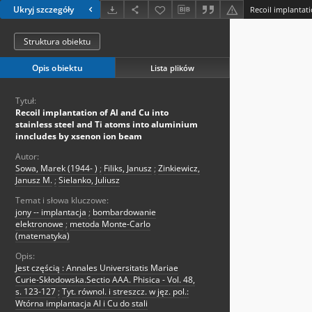
Ukryj szczegóły
Struktura obiektu
Opis obiektu
Lista plików
Tytuł:
Recoil implantation of Al and Cu into
stainless steel and Ti atoms into aluminium
inncludes by xsenon ion beam
Autor:
Sowa, Marek (1944- )
;
Filiks, Janusz
;
Zinkiewicz,
Janusz M.
;
Sielanko, Juliusz
Temat i słowa kluczowe:
jony -- implantacja
;
bombardowanie
elektronowe
;
metoda Monte-Carlo
(matematyka)
Opis:
Jest częścią : Annales Universitatis Mariae
Curie-Skłodowska.Sectio AAA. Phisica - Vol. 48,
s. 123-127
;
Tyt. równol. i streszcz. w jęz. pol.:
Wtórna implantacja Al i Cu do stali