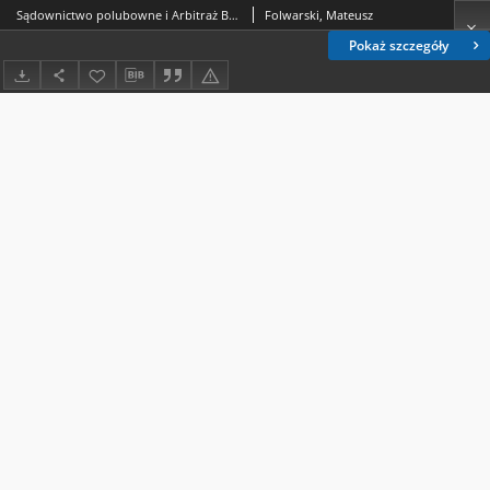
Sądownictwo polubowne i Arbitraż Bankowy jako organy pomagające konsumentowi na rynku usług finansowych
Folwarski, Mateusz
Pokaż szczegóły