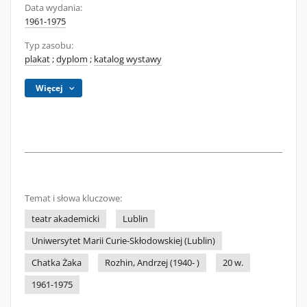
Data wydania:
1961-1975
Typ zasobu:
plakat
;
dyplom
;
katalog wystawy
Więcej
Temat i słowa kluczowe:
teatr akademicki
Lublin
Uniwersytet Marii Curie-Skłodowskiej (Lublin)
Chatka Żaka
Rozhin, Andrzej (1940- )
20 w.
1961-1975