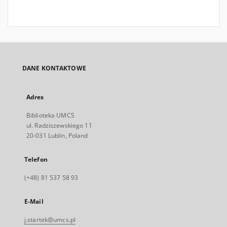
DANE KONTAKTOWE
Adres
Biblioteka UMCS
ul. Radziszewskiego 11
20-031 Lublin, Poland
Telefon
(+48) 81 537 58 93
E-Mail
j.startek@umcs.pl