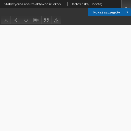
Statystyczna analiza aktywności ekonomicznej ludności w Polsce w latach 1992-2006
Bartosińska, Dorota; Jankiewicz-Siwek, Anna
Pokaż szczegóły