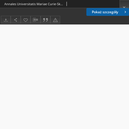
Annales Universitatis Mariae Curie-Skłodowska. Sectio H, Oeconomia. Vol. 49 (2015), 2 - spis treści
Pokaż szczegóły