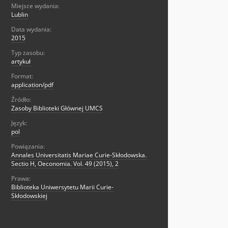
Miejsce wydania:
Lublin
Data wydania:
2015
Typ zasobu:
artykuł
Format:
application/pdf
Źródło:
Zasoby Biblioteki Głównej UMCS
Język:
pol
Powiązania:
Annales Universitatis Mariae Curie-Skłodowska.
Sectio H, Oeconomia. Vol. 49 (2015), 2
Prawa:
Biblioteka Uniwersytetu Marii Curie-
Skłodowskiej