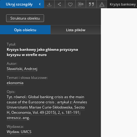
Ukryj szczegóły
Struktura obiektu
Opis obiektu
Lista plików
Tytuł:
Kryzys bankowy jako główna przyczyna
kryzysu w strefie euro
Autor:
Sławiński, Andrzej
Temat i słowa kluczowe:
ekonomia
Opis:
Tyt. równol.: Global banking crisis as the main
cause of the Eurozone crisis
;
artykuł z: Annales
Universitatis Mariae Curie-Skłodowska, Sectio
H, Oeconomia, Vol. 49 (2015), 2, s. 181-191;
streszcz. ang.
Wydawca:
Wydaw. UMCS