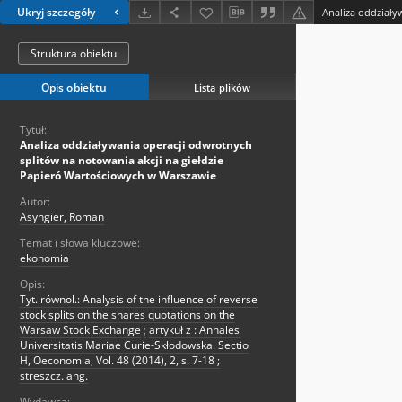
Ukryj szczegóły
Struktura obiektu
Opis obiektu
Lista plików
Tytuł:
Analiza oddziaływania operacji odwrotnych
splitów na notowania akcji na giełdzie
Papieró Wartościowych w Warszawie
Autor:
Asyngier, Roman
Temat i słowa kluczowe:
ekonomia
Opis:
Tyt. równol.: Analysis of the influence of reverse
stock splits on the shares quotations on the
Warsaw Stock Exchange
;
artykuł z : Annales
Universitatis Mariae Curie-Skłodowska. Sectio
H, Oeconomia, Vol. 48 (2014), 2, s. 7-18 ;
streszcz. ang.
Wydawca: