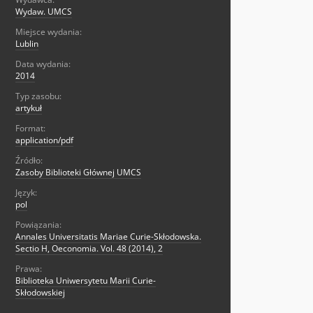
Wydaw. UMCS
Miejsce wydania:
Lublin
Data wydania:
2014
Typ zasobu:
artykuł
Format:
application/pdf
Źródło:
Zasoby Biblioteki Głównej UMCS
Język:
pol
Powiązania:
Annales Universitatis Mariae Curie-Skłodowska.
Sectio H, Oeconomia. Vol. 48 (2014), 2
Prawa:
Biblioteka Uniwersytetu Marii Curie-
Skłodowskiej