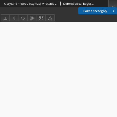
Klasyczne metody estymacji w ocenie redystrybucyjnych konsekwencji funkcjonomania podatków konsumpcyjnych w Polsce
Dobrowolska, Bogusława
Pokaż szczegóły