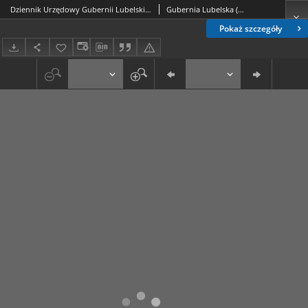
Dziennik Urzędowy Gubernii Lubelskiey 1846, Nr 24 (1/13 czerw.)
Gubernia Lubelska (Polska). Rząd Gubernialny.
Pokaż szczegóły