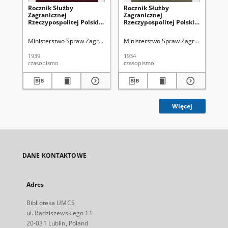
Rocznik Służby
Rocznik Służby
Ro
Zagranicznej
Zagranicznej
Za
Rzeczypospolitej Polskiej
Rzeczypospolitej Polskiej
Rze
według stanu na 1
według stanu na 1
we
czerwca 1939
kwietnia 1934
kw
Ministerstwo Spraw Zagranicznych (1918-1939)
Ministerstwo Spraw Zagranicznych (
Stowarzyszenie Samop
Mi
1939
1934
193
czasopismo
czasopismo
cza
Więcej
DANE KONTAKTOWE
Adres
Biblioteka UMCS
ul. Radziszewskiego 11
20-031 Lublin, Poland