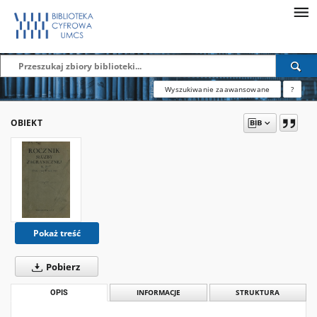
Wyszukiwanie zaawansowane
?
OBIEKT
Pokaż treść
Pobierz
OPIS
INFORMACJE
STRUKTURA