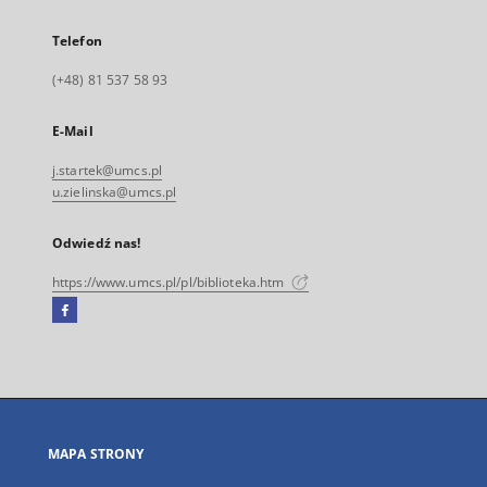
Telefon
(+48) 81 537 58 93
E-Mail
j.startek@umcs.pl
u.zielinska@umcs.pl
Odwiedź nas!
https://www.umcs.pl/pl/biblioteka.htm
Facebook
Link
zewnętrzny,
otworzy
się
w
nowej
MAPA STRONY
karcie