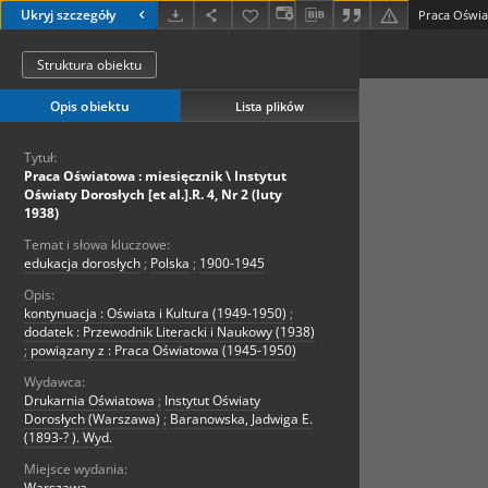
Ukryj szczegóły
Struktura obiektu
Opis obiektu
Lista plików
Tytuł:
Praca Oświatowa : miesięcznik \ Instytut
Oświaty Dorosłych [et al.].R. 4, Nr 2 (luty
1938)
Temat i słowa kluczowe:
edukacja dorosłych
;
Polska
;
1900-1945
Opis:
kontynuacja : Oświata i Kultura (1949-1950)
;
dodatek : Przewodnik Literacki i Naukowy (1938)
;
powiązany z : Praca Oświatowa (1945-1950)
Wydawca:
Drukarnia Oświatowa
;
Instytut Oświaty
Dorosłych (Warszawa)
;
Baranowska, Jadwiga E.
(1893-? ). Wyd.
Miejsce wydania:
Warszawa