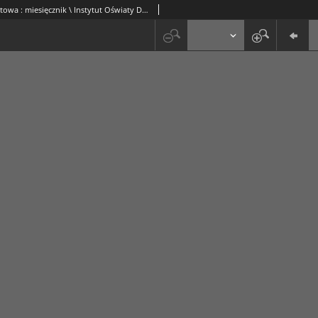
Praca Oświatowa : miesięcznik \ Instytut Oświaty Dorosłych [et al.].R. 4, Nr 2 (luty 1938)