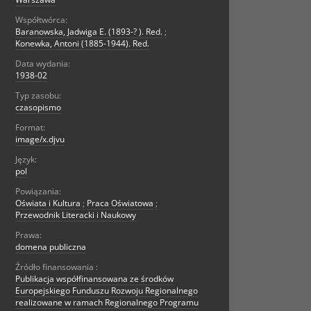
Współtwórca:
Baranowska, Jadwiga E. (1893-? ). Red.
;
Konewka, Antoni (1885-1944). Red.
Data wydania:
1938-02
Typ zasobu:
czasopismo
Format:
image/x.djvu
Język:
pol
Powiązania:
Oświata i Kultura
;
Praca Oświatowa
;
Przewodnik Literacki i Naukowy
Prawa:
domena publiczna
Źródło finansowania :
Publikacja współfinansowana ze środków
Europejskiego Funduszu Rozwoju Regionalnego
realizowane w ramach Regionalnego Programu