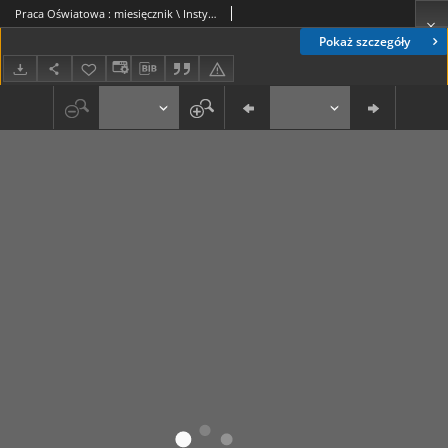
Praca Oświatowa : miesięcznik \ Instytut Oświaty Dorosłych [et al.].R. 4, Nr 2 (luty 1938)
Pokaż szczegóły