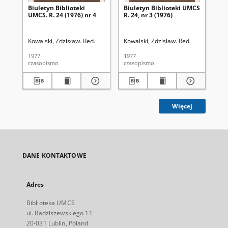
Biuletyn Biblioteki
Biuletyn Biblioteki UMCS
Biu
UMCS. R. 24 (1976) nr 4
R. 24, nr 3 (1976)
UMC
Kowalski, Zdzisław. Red.
Kowalski, Zdzisław. Red.
Kow
1977
1977
197
czasopismo
czasopismo
cza
Więcej
DANE KONTAKTOWE
Adres
Biblioteka UMCS
ul. Radziszewskiego 11
20-031 Lublin, Poland