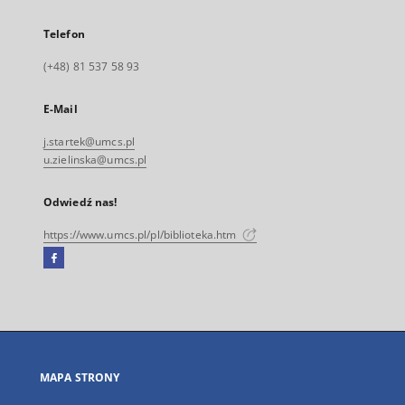
Telefon
(+48) 81 537 58 93
E-Mail
j.startek@umcs.pl
u.zielinska@umcs.pl
Odwiedź nas!
https://www.umcs.pl/pl/biblioteka.htm
Facebook
Link
zewnętrzny,
otworzy
się
w
nowej
MAPA STRONY
karcie