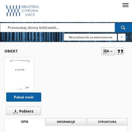
Wyszukiwanie zaawansowane
?
OBIEKT
Pokaż treść
Pobierz
OPIS
INFORMACJE
STRUKTURA