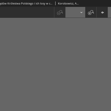
Ewakuacja sądów Królestwa Polskiego i ich losy w czasie pierwszej wojny światowej
Korobowicz, Artur (1938-)