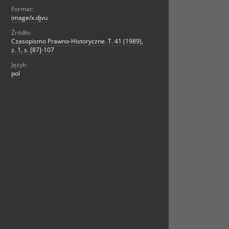
Format:
image/x.djvu
Źródło:
Czasopismo Prawno-Historyczne. T. 41 (1989),
z. 1, s. [87]-107
Język:
pol