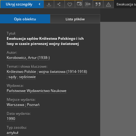
Ukryj szczegóły
Opis obiektu
Lista plików
Tytuł:
Ewakuacja sądów Królestwa Polskiego i ich
losy w czasie pierwszej wojny światowej
Autor:
Korobowicz, Artur (1938-)
Temat i słowa kluczowe:
Królestwo Polskie
;
wojna światowa (1914-1918)
;
sądy
;
sędziowie
Wydawca:
Państwowe Wydawnictwo Naukowe
Miejsce wydania:
Warszawa ; Poznań
Data wydania:
1990
Typ zasobu:
artykuł