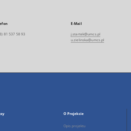
efon
E-Mail
8) 81 537 58 93
j.startek@umcs.pl
u.zielinska@umcs.pl
ksy
O Projekcie
Opis projektu