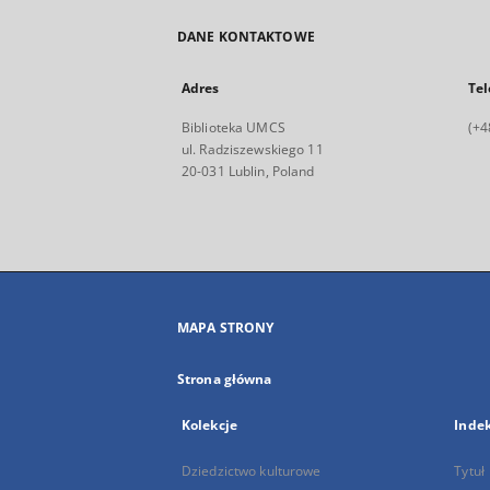
DANE KONTAKTOWE
Adres
Tel
Biblioteka UMCS
(+4
ul. Radziszewskiego 11
20-031 Lublin, Poland
MAPA STRONY
Strona główna
Kolekcje
Inde
Dziedzictwo kulturowe
Tytuł