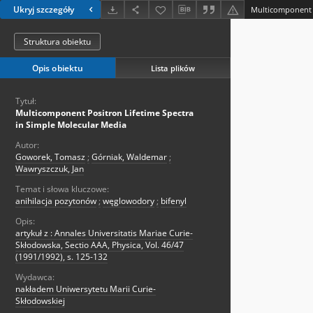
Ukryj szczegóły
Struktura obiektu
Opis obiektu
Lista plików
Tytuł:
Multicomponent Positron Lifetime Spectra
in Simple Molecular Media
Autor:
Goworek, Tomasz
;
Górniak, Waldemar
;
Wawryszczuk, Jan
Temat i słowa kluczowe:
anihilacja pozytonów
;
węglowodory
;
bifenyl
Opis:
artykuł z : Annales Universitatis Mariae Curie-
Skłodowska, Sectio AAA, Physica, Vol. 46/47
(1991/1992), s. 125-132
Wydawca:
nakładem Uniwersytetu Marii Curie-
Skłodowskiej