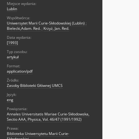
Miejsce wydania:
Lublin
Współtwórca:
Uniwersytet Marii Curie-Skłodowskiej (Lublin)
;
Bielecki,Adam. Red.
;
Krzyż, Jan. Red.
Data wydania:
[1993]
Typ zasobu:
artykuł
Format:
application/pdf
Źródło:
Zasoby Biblioteki Głównej UMCS
Język:
eng
Powiązania:
Annales Universitatis Mariae Curie-Skłodowska,
Sectio AAA, Physica, Vol. 46/47 (1991/1992)
Prawa:
Biblioteka Uniwersytetu Marii Curie-
Skłodowskiej