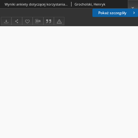
Wyniki ankiety dotyczącej korzystania z usług Biblioteki Głównej i bibliotek zakładowych UMCS
Grocholski, Henryk
Pokaż szczegóły