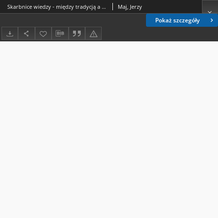
Skarbnice wiedzy - między tradycją a nowoczesnością
Maj, Jerzy
Pokaż szczegóły