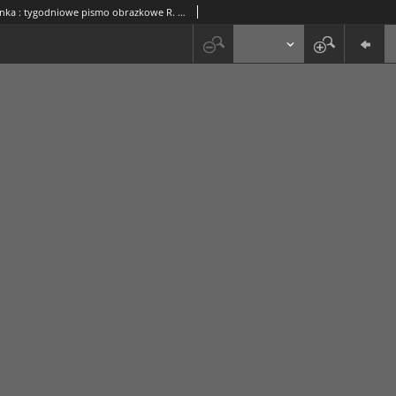
Nowa Jutrzenka : tygodniowe pismo obrazkowe R. 2, nr 3 (21 stycz. 1909)