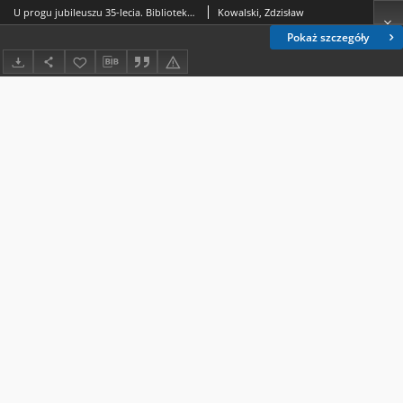
U progu jubileuszu 35-lecia. Biblioteka Główna UMCS w roku 1978
Kowalski, Zdzisław
Pokaż szczegóły