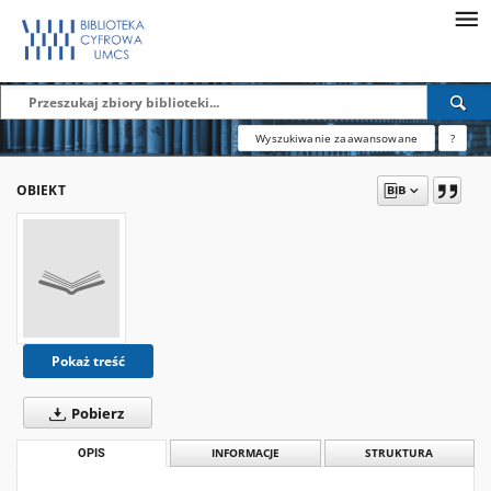
Wyszukiwanie zaawansowane
?
OBIEKT
Pokaż treść
Pobierz
OPIS
INFORMACJE
STRUKTURA