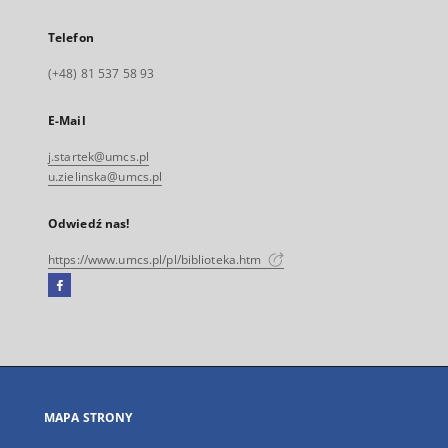
Telefon
(+48) 81 537 58 93
E-Mail
j.startek@umcs.pl
u.zielinska@umcs.pl
Odwiedź nas!
https://www.umcs.pl/pl/biblioteka.htm
Facebook
Link
zewnętrzny,
otworzy
się
w
nowej
MAPA STRONY
karcie