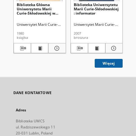
Biblioteka Główna
Biblioteka Uniwersytetu
Bi
Uniwersytetu Marii
Marii Curie-Skłodowskiej
Ma
Curie-Skłodowskiej w
: informator
w L
Lublinie : przewodnik
Uniwersytet Marii Curie-Skłodowskiej (Lublin). Biblioteka Główna
Uniwersytet Marii Curie-Skłodowskiej
Kowal
Wil
1980
2007
197
książka
broszura
ksi
Więcej
DANE KONTAKTOWE
Adres
Biblioteka UMCS
ul. Radziszewskiego 11
20-031 Lublin, Poland