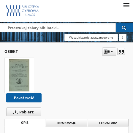
Wyszukiwanie zaawansowane
?
OBIEKT
Pokaż treść
Pobierz
OPIS
INFORMACJE
STRUKTURA