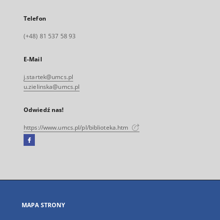
Telefon
(+48) 81 537 58 93
E-Mail
j.startek@umcs.pl
u.zielinska@umcs.pl
Odwiedź nas!
https://www.umcs.pl/pl/biblioteka.htm
Facebook
Link
zewnętrzny,
otworzy
się
w
nowej
MAPA STRONY
karcie