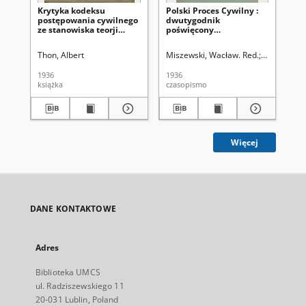
Krytyka kodeksu
Polski Proces Cywilny :
Pol
postępowania cywilnego
dwutygodnik
dw
ze stanowiska teorji
poświęcony
po
procesu i doświadczeń
zagadnieniom wykładni i
za
praktyki. Cz. 1,
praktyce prawa
pr
Thon, Albert
Miszewski, Wacław. Red.
Kornhauser,
Mis
Postępowanie sporne
procesowego. R. 4, Nr 5-6
pro
(1-15 marca 1936)
(1-
1936
1936
193
książka
czasopismo
cza
Więcej
DANE KONTAKTOWE
Adres
Biblioteka UMCS
ul. Radziszewskiego 11
20-031 Lublin, Poland